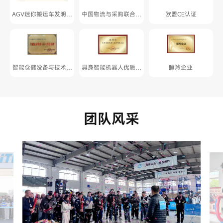
AGV迷你搬运车发明专
中国物流与采购联合会
欧盟CE认证
利
年度 物流技术创新案
例、推荐品牌
智能仓储没备与技术推
具身智能机器人优质领
瞪羚企业
荐品牌
航企业
团队风采