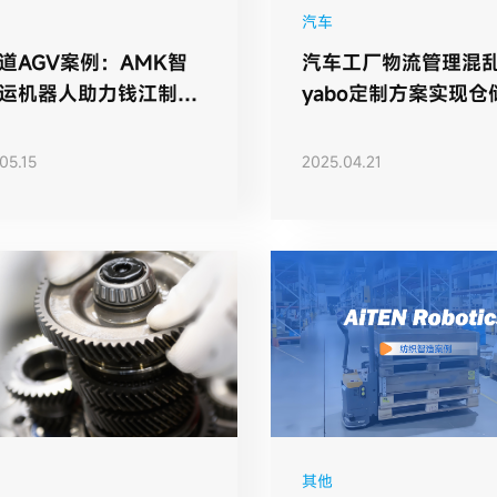
汽车
通道AGV案例：AMK智
汽车工厂物流管理混
运机器人助力钱江制冷
yabo定制方案实现仓
打造“未来工厂”
率提升30%，管理效
35%
05.15
2025.04.21
其他