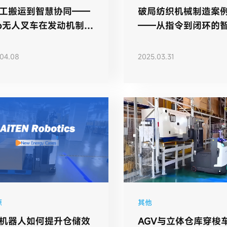
工搬运到智慧协同——
破局纺织机械制造案
bo无人叉车在发动机制造
——从指令到闭环的
的创新应用
运机器人
04.08
2025.03.31
源
其他
机器人如何提升仓储效
AGV与立体仓库穿梭