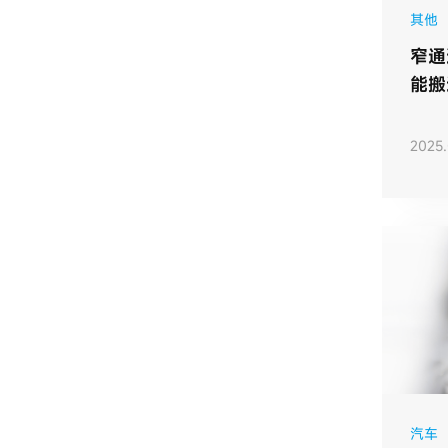
其他
​窄
能搬
集团
2025.
汽车