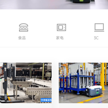
食品
家电
3C