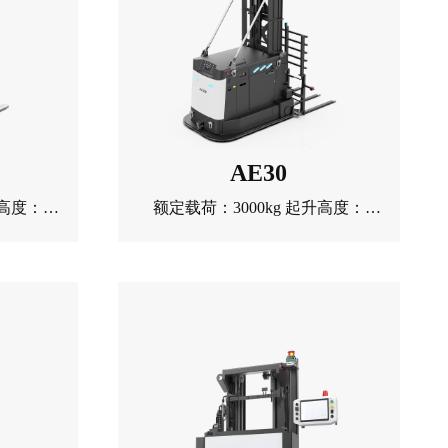
AE30
升高度：
额定载荷：3000kg 起升高度：
额
60mm
1500mm 转弯半径：1890mm